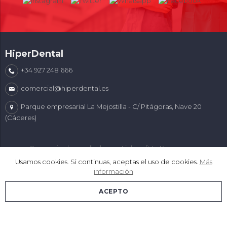
HiperDental
+34 927 248 666
comercial@hiperdental.es
Parque empresarial La Mejostilla - C/ Pitágoras, Nave 20
(Cáceres)
Comercio desarrollado con
Linkasoft LeKommerce
Usamos cookies. Si continuas, aceptas el uso de cookies.
Más
información
ACEPTO