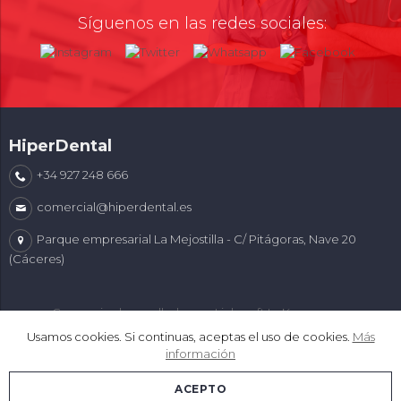
Síguenos en las redes sociales:
HiperDental
+34 927 248 666
comercial@hiperdental.es
Parque empresarial La Mejostilla - C/ Pitágoras, Nave 20
(Cáceres)
Comercio desarrollado con
Linkasoft LeKommerce
Usamos cookies. Si continuas, aceptas el uso de cookies.
Más
información
ACEPTO