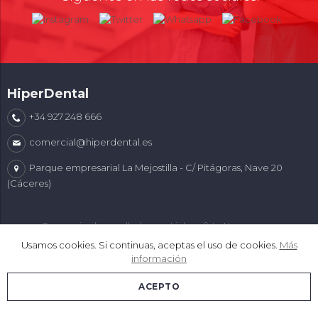
HiperDental
+34 927 248 666
comercial@hiperdental.es
Parque empresarial La Mejostilla - C/ Pitágoras, Nave 20
(Cáceres)
Comercio desarrollado con
Linkasoft LeKommerce
Usamos cookies. Si continuas, aceptas el uso de cookies.
Más
información
ACEPTO