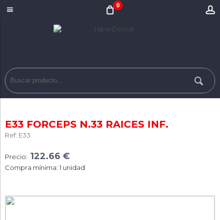
0
E33 FORCEPS N.33 RAICES INF.
Ref: E33
122.66 €
Precio:
Compra mínima: 1 unidad