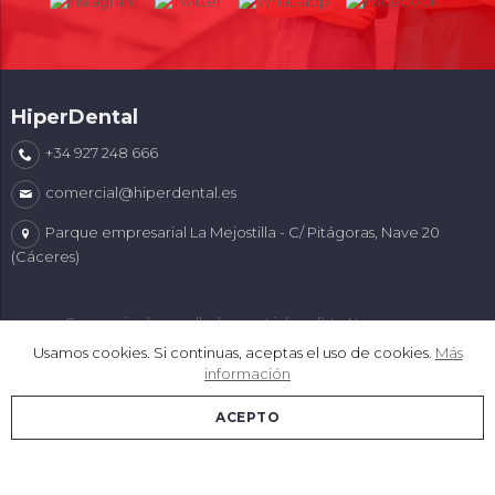
HiperDental
+34 927 248 666
comercial@hiperdental.es
Parque empresarial La Mejostilla - C/ Pitágoras, Nave 20
(Cáceres)
Comercio desarrollado con
Linkasoft LeKommerce
Usamos cookies. Si continuas, aceptas el uso de cookies.
Más
información
ACEPTO