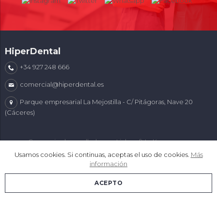
HiperDental
+34 927 248 666
comercial@hiperdental.es
Parque empresarial La Mejostilla - C/ Pitágoras, Nave 20
(Cáceres)
Comercio desarrollado con
Linkasoft LeKommerce
Usamos cookies. Si continuas, aceptas el uso de cookies.
Más
información
ACEPTO