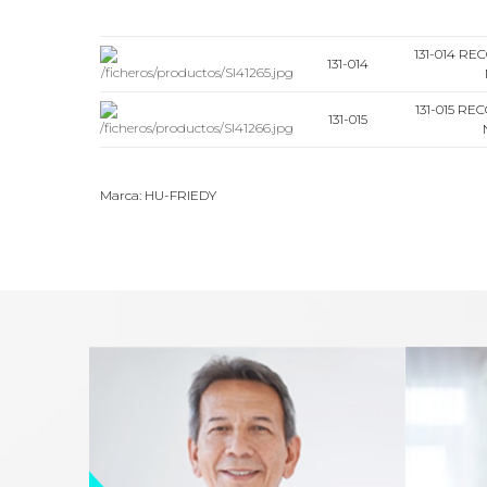
131-014 R
131-014
131-015 R
131-015
Marca: HU-FRIEDY