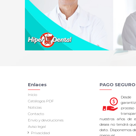
Enlaces
PAGO SEGURO
Inicio
Desde
Catálogos PDF
garan
Noticias
proce
transpa
Contacto
nuestros años de ex
Envío y devoluciones
desea no tendrá que 
Aviso legal
dato. Disponemos d
Privacidad
mensual