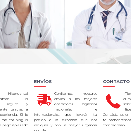
ENVÍOS
CONTACTO
 Hiperdental
Confiamos nuestros
¿Ti
tizamos un
envíos a los mejores
curs
so seguro y
operadores logísticos
sob
rente gracias a
nacionales e
Hipe
periencia. Si lo
internacionales, que llevarán tu
Contáctanos en 
facilitar ningún
pedido a la dirección que nos
te atenderemos
e pago aplazado
indiques y con la mayor urgencia
compromiso.
posible.