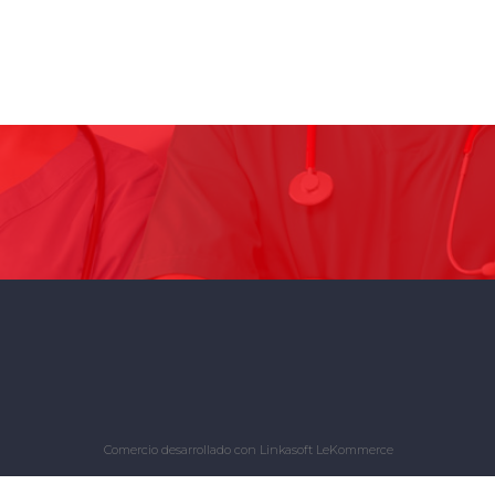
Comercio desarrollado con
Linkasoft LeKommerce