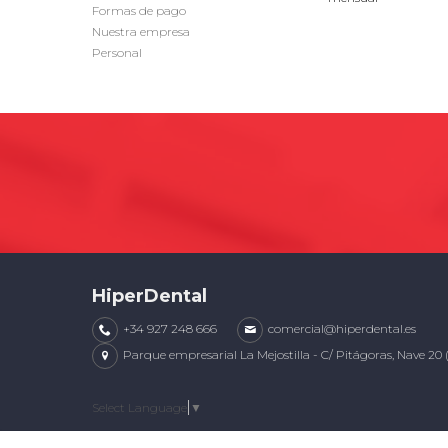
Formas de pago
Nuestra empresa
Personal
HiperDental
+34 927 248 666
comercial@hiperdental.es
Parque empresarial La Mejostilla - C/ Pitágoras, Nave 20 
Select Language
▼