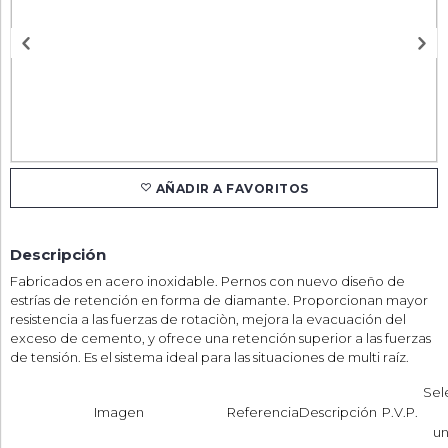
AÑADIR A FAVORITOS
Descripción
Fabricados en acero inoxidable. Pernos con nuevo diseño de
estrías de retención en forma de diamante. Proporcionan mayor
resistencia a las fuerzas de rotaciòn, mejora la evacuación del
exceso de cemento, y ofrece una retención superior a las fuerzas
de tensión. Es el sistema ideal para las situaciones de multi raíz.
Sel
Imagen
Referencia
Descripción
P.V.P.
un