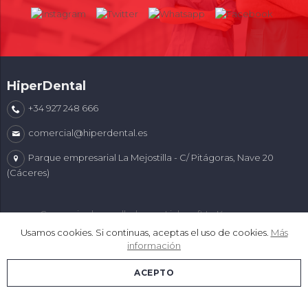
HiperDental
+34 927 248 666
comercial@hiperdental.es
Parque empresarial La Mejostilla - C/ Pitágoras, Nave 20
(Cáceres)
Comercio desarrollado con
Linkasoft LeKommerce
Usamos cookies. Si continuas, aceptas el uso de cookies.
Más
información
ACEPTO