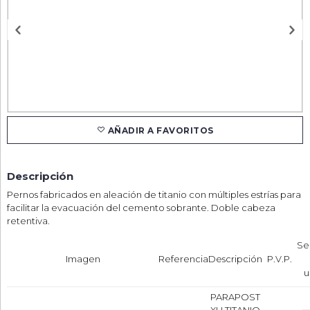
AÑADIR A FAVORITOS
Descripción
Pernos fabricados en aleación de titanio con múltiples estrías para
facilitar la evacuación del cemento sobrante. Doble cabeza
retentiva.
Se
Imagen
Referencia
Descripción
P.V.P.
u
PARAPOST