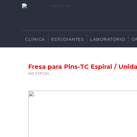
CLÍNICA
ESTUDIANTES
LABORATORIO
O
Fresa para Pins-TC Espiral / Unid
Ref: E0P234