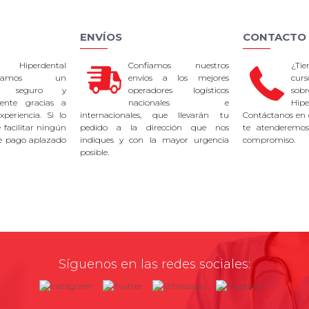
ENVÍOS
CONTACTO
 Hiperdental
Confiamos nuestros
¿Ti
tizamos un
envíos a los mejores
curs
so seguro y
operadores logísticos
sob
rente gracias a
nacionales e
Hipe
periencia. Si lo
internacionales, que llevarán tu
Contáctanos en 
facilitar ningún
pedido a la dirección que nos
te atenderemos
e pago aplazado
indiques y con la mayor urgencia
compromiso.
posible.
Síguenos en las redes sociales: