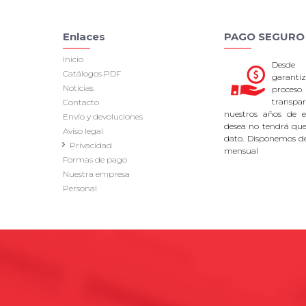
Enlaces
PAGO SEGURO
Inicio
Desde
Catálogos PDF
garan
Noticias
proce
transpa
Contacto
nuestros años de ex
Envío y devoluciones
desea no tendrá que 
Aviso legal
dato. Disponemos d
Privacidad
mensual
Formas de pago
Nuestra empresa
Personal