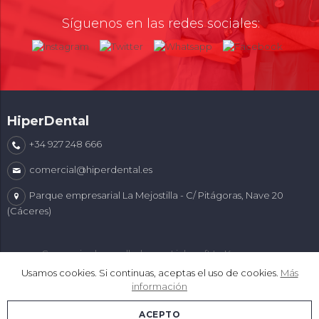
Síguenos en las redes sociales:
HiperDental
+34 927 248 666
comercial@hiperdental.es
Parque empresarial La Mejostilla - C/ Pitágoras, Nave 20
(Cáceres)
Comercio desarrollado con
Linkasoft LeKommerce
Usamos cookies. Si continuas, aceptas el uso de cookies.
Más
información
ACEPTO