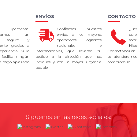
ENVÍOS
CONTACTO
 Hiperdental
Confiamos nuestros
¿Ti
tizamos un
envíos a los mejores
curs
so seguro y
operadores logísticos
sob
rente gracias a
nacionales e
Hipe
periencia. Si lo
internacionales, que llevarán tu
Contáctanos en 
facilitar ningún
pedido a la dirección que nos
te atenderemos
e pago aplazado
indiques y con la mayor urgencia
compromiso.
posible.
Síguenos en las redes sociales: