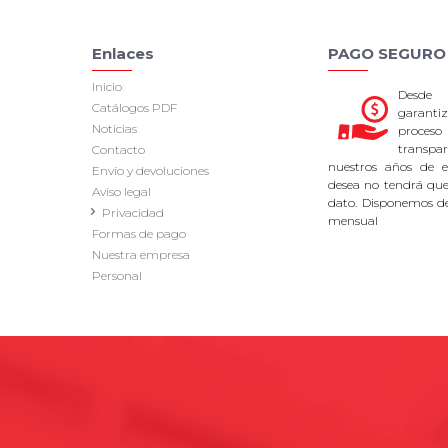
Enlaces
PAGO SEGURO
Inicio
Desde
Catálogos PDF
garan
Noticias
proce
transpa
Contacto
nuestros años de ex
Envío y devoluciones
desea no tendrá que 
Aviso legal
dato. Disponemos d
Privacidad
mensual
Formas de pago
Nuestra empresa
Personal