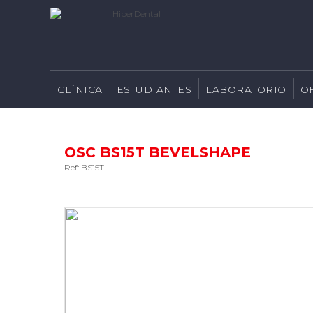
CLÍNICA
ESTUDIANTES
LABORATORIO
O
OSC BS15T BEVELSHAPE
Ref: BS15T