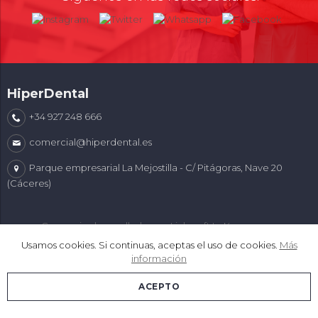
HiperDental
+34 927 248 666
comercial@hiperdental.es
Parque empresarial La Mejostilla - C/ Pitágoras, Nave 20
(Cáceres)
Comercio desarrollado con
Linkasoft LeKommerce
Usamos cookies. Si continuas, aceptas el uso de cookies.
Más
información
ACEPTO