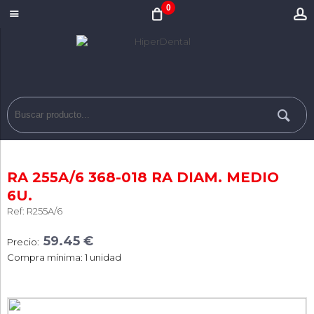
0
RA 255A/6 368-018 RA DIAM. MEDIO
6U.
Ref: R255A/6
59.45 €
Precio:
Compra mínima: 1 unidad