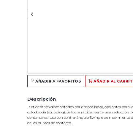
AÑADIR A FAVORITOS
AÑADIR AL CARRI
Descripción
· Set de strips diamantados por ambos lados, oscilantes para l
ortodoncia (stripping). Se logra rápidamente una reducción d
dental sana.· Uso con contra-ángulo Swingle de movimiento os
de los puntos de contacto.