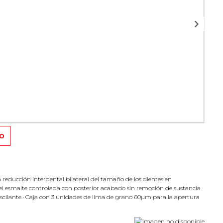
TO
a reducción interdental bilateral del tamaño de los dientes en
el esmalte controlada con posterior acabado sin remoción de sustancia
cilante.· Caja con 3 unidades de lima de grano 60µm para la apertura