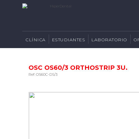
CLÍNICA
ESTUDIANTES
LABORATORIO
O
OSC OS60/3 ORTHOSTRIP 3U.
Ref: OS60C-DS/3