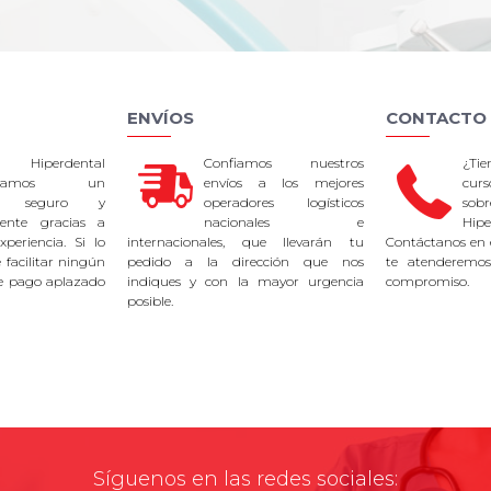
ENVÍOS
CONTACTO
 Hiperdental
Confiamos nuestros
¿Ti
tizamos un
envíos a los mejores
curs
so seguro y
operadores logísticos
sob
rente gracias a
nacionales e
Hipe
periencia. Si lo
internacionales, que llevarán tu
Contáctanos en 
facilitar ningún
pedido a la dirección que nos
te atenderemos
e pago aplazado
indiques y con la mayor urgencia
compromiso.
posible.
Síguenos en las redes sociales: