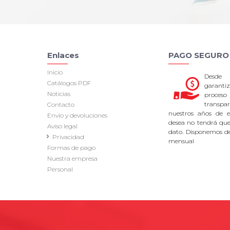
Enlaces
PAGO SEGURO
Inicio
Desde
Catálogos PDF
garan
Noticias
proce
transpa
Contacto
nuestros años de ex
Envío y devoluciones
desea no tendrá que 
Aviso legal
dato. Disponemos d
Privacidad
mensual
Formas de pago
Nuestra empresa
Personal