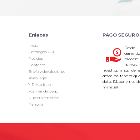
Enlaces
PAGO SEGURO
Inicio
Desde
Catálogos PDF
garan
Noticias
proce
transpa
Contacto
nuestros años de ex
Envío y devoluciones
desea no tendrá que 
Aviso legal
dato. Disponemos d
Privacidad
mensual
Formas de pago
Nuestra empresa
Personal