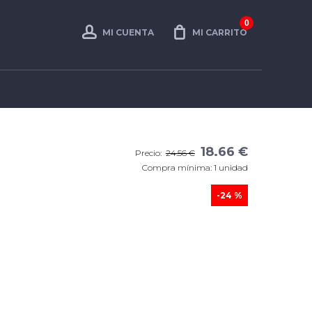
0
MI CUENTA
MI CARRITO
18.66 €
Precio:
24.56 €
Compra mínima: 1 unidad
-24 %