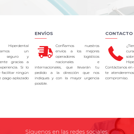
ENVÍOS
CONTACTO
 Hiperdental
Confiamos nuestros
¿Ti
tizamos un
envíos a los mejores
curs
so seguro y
operadores logísticos
sob
rente gracias a
nacionales e
Hipe
periencia. Si lo
internacionales, que llevarán tu
Contáctanos en 
facilitar ningún
pedido a la dirección que nos
te atenderemos
e pago aplazado
indiques y con la mayor urgencia
compromiso.
posible.
Síguenos en las redes sociales: