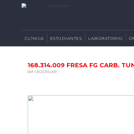
CLÍNICA
ESTUDIANTES
LABORATORIO
O
168.314.009 FRESA FG CARB. TUN
Ref: CB23.314.009