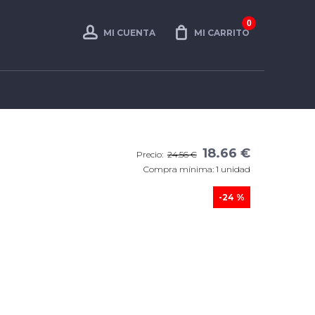
0
MI CUENTA
MI CARRITO
18.66 €
Precio:
24.56 €
Compra mínima: 1 unidad
-24 %