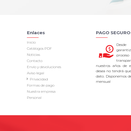
Enlaces
PAGO SEGURO
Inicio
Desde
Catálogos PDF
garan
Noticias
proce
transpa
Contacto
nuestros años de ex
Envío y devoluciones
desea no tendrá que 
Aviso legal
dato. Disponemos d
Privacidad
mensual
Formas de pago
Nuestra empresa
Personal