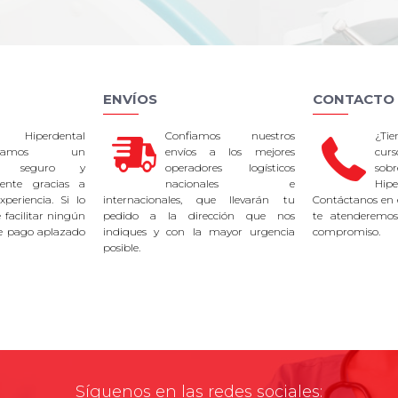
ENVÍOS
CONTACTO
 Hiperdental
Confiamos nuestros
¿Ti
tizamos un
envíos a los mejores
curs
so seguro y
operadores logísticos
sob
rente gracias a
nacionales e
Hipe
periencia. Si lo
internacionales, que llevarán tu
Contáctanos en 
facilitar ningún
pedido a la dirección que nos
te atenderemos
e pago aplazado
indiques y con la mayor urgencia
compromiso.
posible.
Síguenos en las redes sociales: