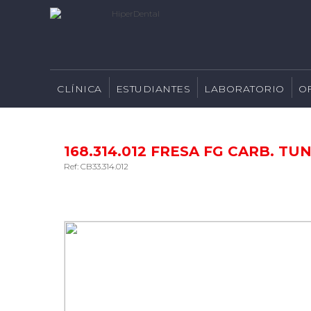
CLÍNICA
ESTUDIANTES
LABORATORIO
O
168.314.012 FRESA FG CARB. TUN
Ref: CB33.314.012