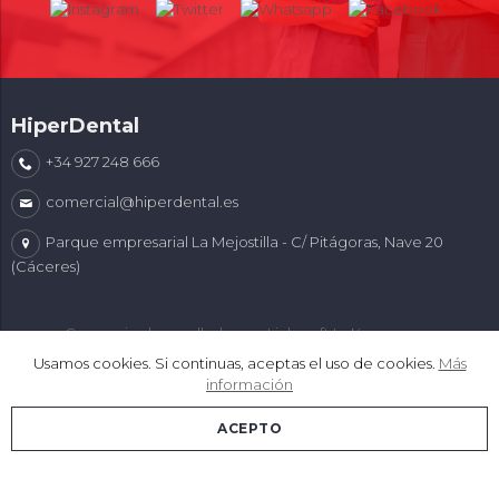
HiperDental
+34 927 248 666
comercial@hiperdental.es
Parque empresarial La Mejostilla - C/ Pitágoras, Nave 20
(Cáceres)
Comercio desarrollado con
Linkasoft LeKommerce
Usamos cookies. Si continuas, aceptas el uso de cookies.
Más
información
ACEPTO