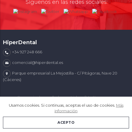
Síguenos en las redes sociales:
HiperDental
+34 927 248 666
comercial@hiperdental.es
Parque empresarial La Mejostilla - C/ Pitágoras, Nave 20
(Cáceres)
Comercio desarrollado con
Linkasoft LeKommerce
Usamos cookies. Si continuas, aceptas el uso de cookies.
Más
información
ACEPTO