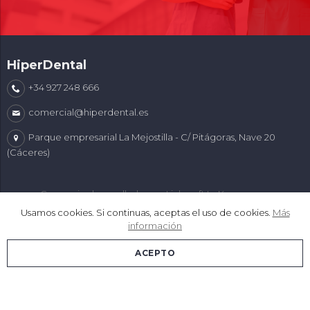
HiperDental
+34 927 248 666
comercial@hiperdental.es
Parque empresarial La Mejostilla - C/ Pitágoras, Nave 20
(Cáceres)
Comercio desarrollado con
Linkasoft LeKommerce
Usamos cookies. Si continuas, aceptas el uso de cookies.
Más
información
ACEPTO