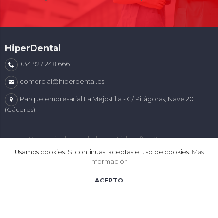
HiperDental
+34 927 248 666
comercial@hiperdental.es
Parque empresarial La Mejostilla - C/ Pitágoras, Nave 20
(Cáceres)
Comercio desarrollado con
Linkasoft LeKommerce
Usamos cookies. Si continuas, aceptas el uso de cookies.
Más
información
ACEPTO