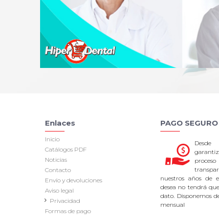
Enlaces
PAGO SEGURO
Inicio
Desde
Catálogos PDF
garan
Noticias
proce
transpa
Contacto
nuestros años de ex
Envío y devoluciones
desea no tendrá que 
Aviso legal
dato. Disponemos d
Privacidad
mensual
Formas de pago