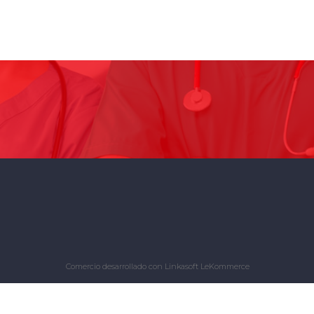
Comercio desarrollado con
Linkasoft LeKommerce