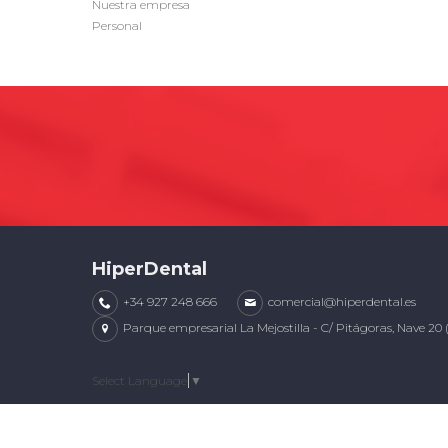
Nuestra empresa
Personal
HiperDental
+34 927 248 666
comercial@hiperdental.es
Parque empresarial La Mejostilla - C/ Pitágoras, Nave 20 
Select Language
▼