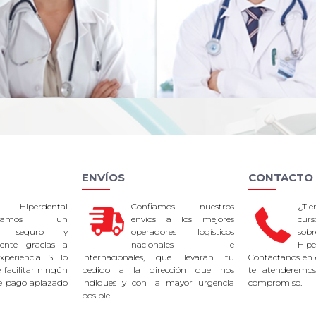
ENVÍOS
CONTACTO
 Hiperdental
Confiamos nuestros
¿Ti
tizamos un
envíos a los mejores
curs
so seguro y
operadores logísticos
sob
rente gracias a
nacionales e
Hipe
periencia. Si lo
internacionales, que llevarán tu
Contáctanos en 
facilitar ningún
pedido a la dirección que nos
te atenderemos
e pago aplazado
indiques y con la mayor urgencia
compromiso.
posible.