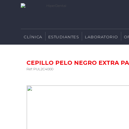
CLÍNICA
ESTUDIANTES
LABORATORIO
O
CEPILLO PELO NEGRO EXTRA 
Ref: PUL2C4000