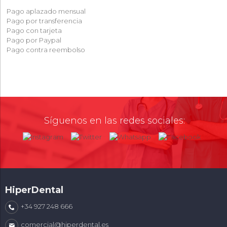
Pago aplazado mensual
Pago por transferencia
Pago con tarjeta
Pago por Paypal
Pago contra reembolso
Síguenos en las redes sociales:
HiperDental
+34 927 248 666
comercial@hiperdental.es