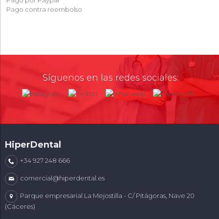
Pago por Paypal
Pago contra reembolso
Síguenos en las redes sociales:
HiperDental
+34 927 248 666
comercial@hiperdental.es
Parque empresarial La Mejostilla - C/ Pitágoras, Nave 20
(Cáceres)