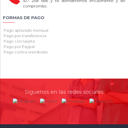
927 248 666 y te atenderemos eficazmente y sin
compromiso.
FORMAS DE PAGO
Pago aplazado mensual
Pago por transferencia
Pago con tarjeta
Pago por Paypal
Pago contra reembolso
Síguenos en las redes sociales: