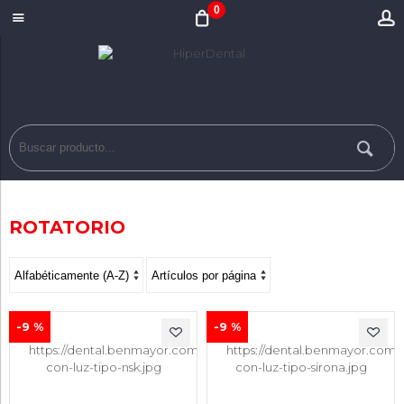
0
ROTATORIO
-9 %
-9 %