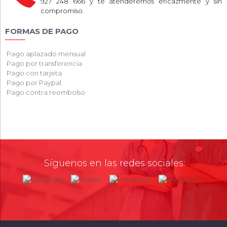
927 248 666 y te atenderemos eficazmente y sin
compromiso.
FORMAS DE PAGO
Pago aplazado mensual
Pago por transferencia
Pago con tarjeta
Pago por Paypal
Pago contra reembolso
Síguenos en las redes sociales: