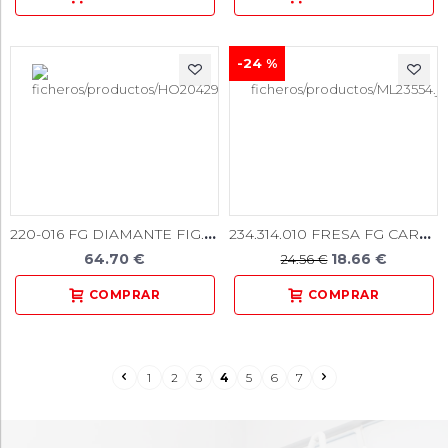
-24 %
220-016 FG DIAMANTE FIG.857 5u
234.314.010 FRESA FG CARB. TUNGST. N 331L 5u.
64.70 €
18.66 €
24.56 €
1
2
3
4
5
6
7