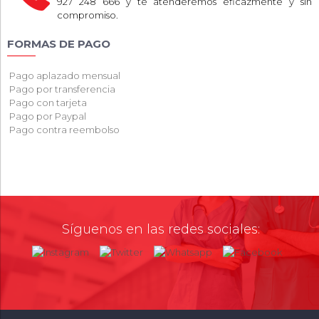
927 248 666 y te atenderemos eficazmente y sin
compromiso.
FORMAS DE PAGO
Pago aplazado mensual
Pago por transferencia
Pago con tarjeta
Pago por Paypal
Pago contra reembolso
Síguenos en las redes sociales: